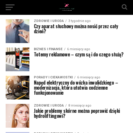
ZDROWIE I URODA
3 tygodnie ago
Czy aparat słuchowy można nosić przez cały
dzień?
BIZNES I FINANSE
6 miesięcy ago
Totemy reklamowe – czym są i do czego służą?
PORADY I CIEKAWOSTKI
6 miesięcy ago
Napęd elektryczny do wózka inwalidzkiego –
modernizacja, która ułatwia codzienne
funkcjonowanie
ZDROWIE I URODA
8 miesięcy ago
Jakie problemy skórne można poprawić dzięki
hydroliftingowi?