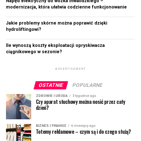
Napęd elektryczny do wózka inwalidzkiego –
modernizacja, która ułatwia codzienne funkcjonowanie
Jakie problemy skórne można poprawić dzięki
hydroliftingowi?
Ile wynoszą koszty eksploatacji opryskiwacza
ciągnikowego w sezonie?
ADVERTISEMENT
OSTATNIE
POPULARNE
ZDROWIE I URODA
3 tygodnie ago
Czy aparat słuchowy można nosić przez cały
dzień?
BIZNES I FINANSE
6 miesięcy ago
Totemy reklamowe – czym są i do czego służą?