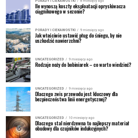
PORADY I CIEKAWOSTKI
8 miesięcy ago
Ile wynoszą koszty eksploatacji opryskiwacza
ciągnikowego w sezonie?
PORADY I CIEKAWOSTKI
9 miesięcy ago
Jak właściwie ustawić pług do śniegu, by nie
uszkodzić nawierzchni?
UNCATEGORIZED
9 miesięcy ago
Rodzaje noży do bobiniarek – co warto wiedzieć?
UNCATEGORIZED
9 miesięcy ago
Dlaczego zwis przewodu jest kluczowy dla
bezpieczeństwa linii energetycznej?
UNCATEGORIZED
10 miesięcy ago
Dlaczego stal nierdzewna to najlepszy materiał
obudowy dla czujników indukcyjnych?