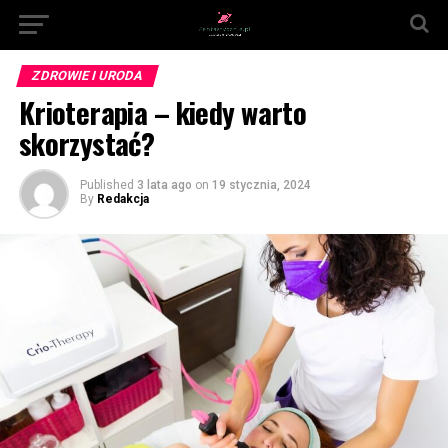
ZDROWIE I URODA
Krioterapia – kiedy warto
skorzystać?
Published
3 lata ago
on
19 stycznia, 2024
By
Redakcja