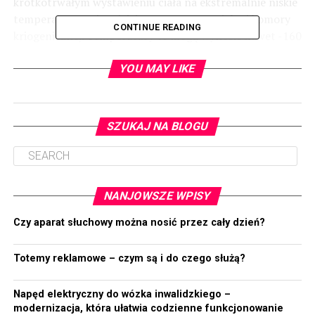
krótkotrwałym wystawieniu ciała na ekstremalnie niskie
temperatury, najczęściej za pomocą specjalnej komory
CONTINUE READING
kriogenicznej. Temperatury te mogą wynosić nawet -160
stopni Celsjusza. Choć brzmi to nieco przerażająco, to
krioterapia jest bezpieczna, o ile jest przeprowadzana
YOU MAY LIKE
przez wykwalifikowany personel i stosowana zgodnie z
zaleceniami.
SZUKAJ NA BLOGU
Kiedy warto rozważyć
krioterapię?
NANJOWSZE WPISY
Warto rozważyć krioterapię we Wrocławiu w przypadku
kilku konkretnych sytuacji:
Czy aparat słuchowy można nosić przez cały dzień?
Leczenie urazów sportowych:
Krioterapia może
Totemy reklamowe – czym są i do czego służą?
pomóc w szybszym powrocie do formy po
urazach sportowych. Niskie temperatury redukują
Napęd elektryczny do wózka inwalidzkiego –
obrzęki i stan zapalny, co może przyspieszyć
modernizacja, która ułatwia codzienne funkcjonowanie