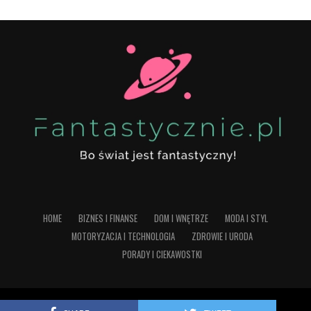
HOME
BIZNES I FINANSE
DOM I WNĘTRZE
MODA I STYL
MOTORYZACJA I TECHNOLOGIA
ZDROWIE I URODA
PORADY I CIEKAWOSTKI
Copyright © 2023 Fantastycznie.pl