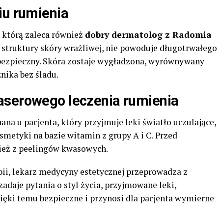
iu rumienia
 którą zaleca również
dobry dermatolog z Radomia
za struktury skóry wrażliwej, nie powoduje długotrwałego
 bezpieczny. Skóra zostaje wygładzona, wyrównywany
znika bez śladu.
aserowego leczenia rumienia
na u pacjenta, który przyjmuje leki światło uczulające,
osmetyki na bazie witamin z grupy A i C. Przed
nież z peelingów kwasowych.
pii, lekarz medycyny estetycznej przeprowadza z
daje pytania o styl życia, przyjmowane leki,
zięki temu bezpieczne i przynosi dla pacjenta wymierne