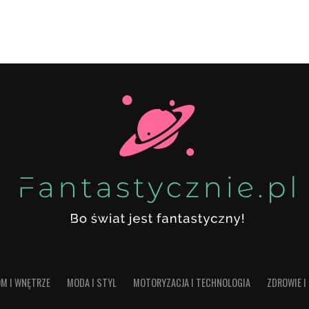
M I WNĘTRZE
MODA I STYL
MOTORYZACJA I TECHNOLOGIA
ZDROWIE I