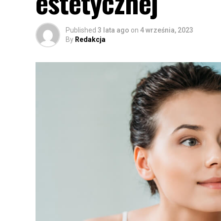
estetycznej
Published
3 lata ago
on
4 września, 2023
By
Redakcja