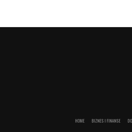
HOME
BIZNES I FINANSE
DO