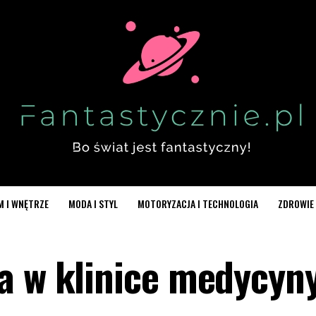
M I WNĘTRZE
MODA I STYL
MOTORYZACJA I TECHNOLOGIA
ZDROWIE 
a w klinice medycyn